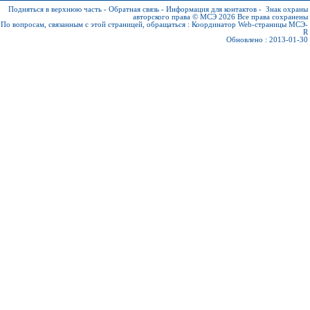
Подняться в верхнюю часть
-
Обратная связь
-
Информация для контактов
-
Знак охраны
авторского права © МСЭ 2026
Все права сохранены
По вопросам, связанным с этой страницей, обращаться :
Координатор Web-страницы МСЭ-
R
Обновлено : 2013-01-30