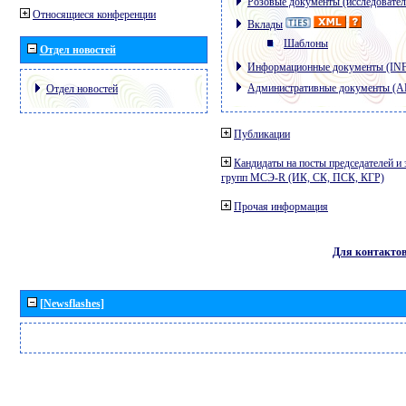
Розовые документы (исследовател
Относящиеся конференции
Вклады
Шаблоны
Отдел новостей
Информационные документы (IN
Административные документы (
Отдел новостей
Публикации
Кандидаты на посты председателей и 
групп МСЭ-R (ИК, СК, ПСК, КГР)
Прочая информация
Для контакто
[Newsflashes]