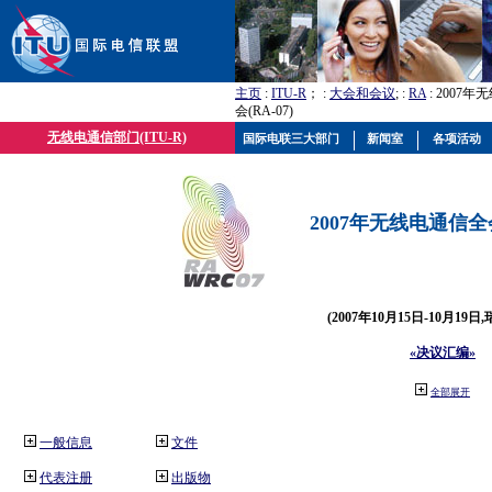
主页
:
ITU-R
； :
大会和会议
; :
RA
: 2007
会(RA-07)
无线电通信部门(ITU-R)
国际电联三大部门
新闻室
各项活动
2007年无线电通信全会(
(2007年10月15日-10月19日
«决议汇编»
全部展开
一般信息
文件
代表注册
出版物