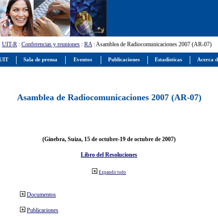
:
UIT-R
:
Conferencias y reuniones
:
RA
: Asamblea de Radiocomunicaciones 2007 (AR-07)
 UIT
Sala de prensa
Eventos
Publicaciones
Estadísticas
Acerca d
Asamblea de Radiocomunicaciones 2007 (AR-07)
(Ginebra, Suiza, 15 de octubre-19 de octubre de 2007)
Libro del Resoluciones
Expandir todo
Documentos
Publicaciones