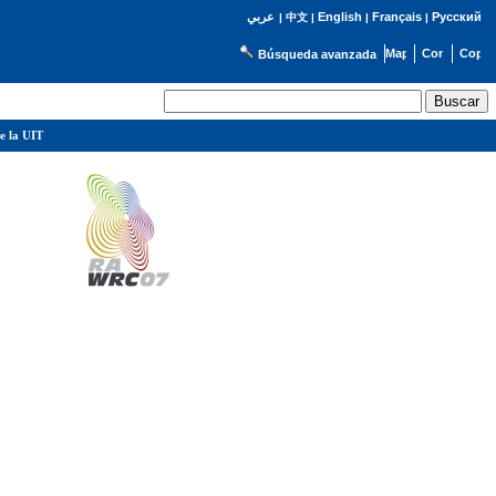
English
Français
Русский
عربي
|
中文
|
|
|
Búsqueda avanzada
e la UIT