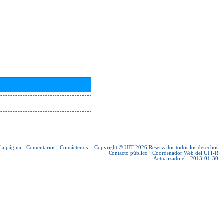
la página
-
Comentarios
-
Contáctenos
-
Copyright © UIT 2026
Reservados todos los derechos
Contacto público :
Coordenador Web del UIT-R
Actualizado el : 2013-01-30