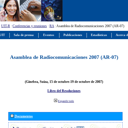
:
UIT-R
:
Conferencias y reuniones
:
RA
: Asamblea de Radiocomunicaciones 2007 (AR-07)
 UIT
Sala de prensa
Eventos
Publicaciones
Estadísticas
Acerca d
Asamblea de Radiocomunicaciones 2007 (AR-07)
(Ginebra, Suiza, 15 de octubre-19 de octubre de 2007)
Libro del Resoluciones
Expandir todo
Documentos