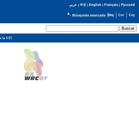
English
Français
Русский
عربي
|
中文
|
|
|
Búsqueda avanzada
e la UIT