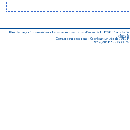
Début de page
-
Commentaires
-
Contactez-nous
-
Droits d'auteur © UIT 2026
Tous droits
réservés
Contact pour cette page :
Coordinateur Web de l'UIT-R
Mis à jour le : 2013-01-30