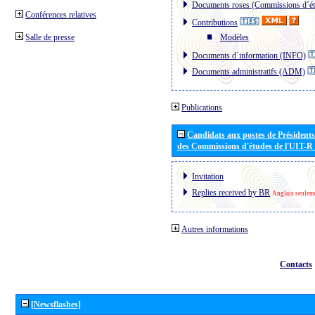
Documents roses (Commissions d´ét
Conférences relatives
Contributions
Salle de presse
Modèles
Documents d´information (INFO)
Documents administratifs (ADM)
Publications
Candidats aux postes de Présidents 
des Commissions d'études de l'UIT-R
Invitation
Replies received by BR
Anglais seulem
Autres informations
Contacts
[Newsflashes]