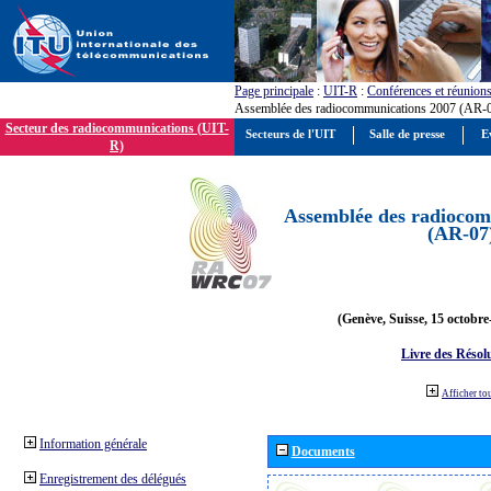
Page principale
:
UIT-R
:
Conférences et réunion
Assemblée des radiocommunications 2007 (AR-
Secteur des radiocommunications (UIT-
Secteurs de l'UIT
Salle de presse
E
R)
Assemblée des radiocom
(AR-07
(Genève, Suisse, 15 octobre
Livre des Résol
Afficher to
Information générale
Documents
Enregistrement des délégués