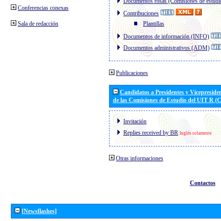
Documentos rosas (Comisiones de estudi
Conferencias conexas
Contribuciones
Sala de redacción
Plantillas
Documentos de información (INFO)
Documentos administrativos (ADM)
Publicaciones
Candidatos a Presidentes y Vicepreside
de las Comisiones de Estudio del UIT R 
Invitación
Replies received by BR
Inglés solamente
Otras informaciones
Contactos
[Newsflashes]