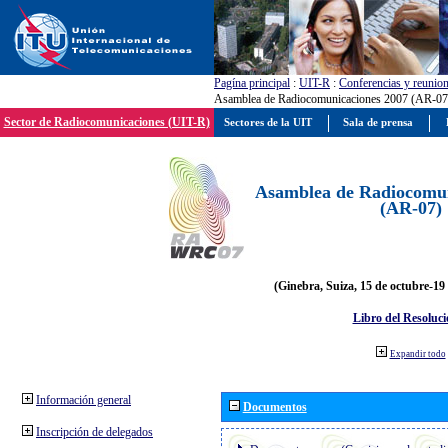
Pagína principal
:
UIT-R
:
Conferencias y reunio
Asamblea de Radiocomunicaciones 2007 (AR-07
Sector de Radiocomunicaciones (UIT-R)
Sectores de la UIT
Sala de prensa
Asamblea de Radiocomun
(AR-07)
(Ginebra, Suiza, 15 de octubre-19
Libro del Resoluci
Expandir todo
Información general
Documentos
Inscripción de delegados