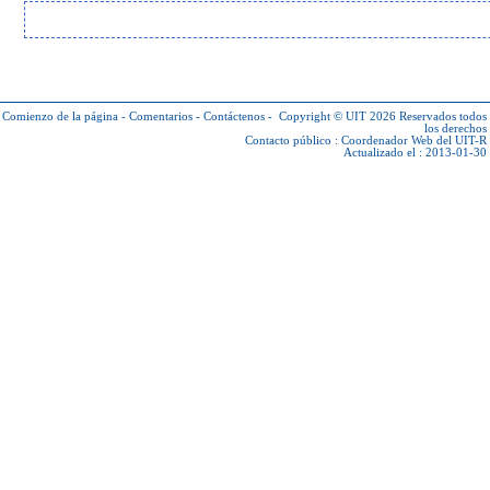
Comienzo de la página
-
Comentarios
-
Contáctenos
-
Copyright © UIT 2026
Reservados todos
los derechos
Contacto público :
Coordenador Web del UIT-R
Actualizado el : 2013-01-30