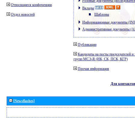
Розовые документы (исследовател
Относящиеся конференции
Вклады
Отдел новостей
Шаблоны
Информационные документы (IN
Административные документы (
Публикации
Кандидаты на посты председателей и 
групп МСЭ-R (ИК, СК, ПСК, КГР)
Прочая информация
Для контакто
[Newsflashes]