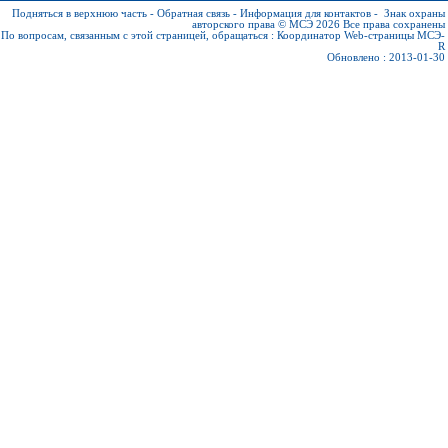
Подняться в верхнюю часть
-
Обратная связь
-
Информация для контактов
-
Знак охраны
авторского права © МСЭ 2026
Все права сохранены
По вопросам, связанным с этой страницей, обращаться :
Координатор Web-страницы МСЭ-
R
Обновлено : 2013-01-30