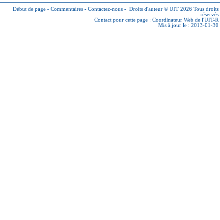
Début de page
-
Commentaires
-
Contactez-nous
-
Droits d'auteur © UIT 2026
Tous droits
réservés
Contact pour cette page :
Coordinateur Web de l'UIT-R
Mis à jour le : 2013-01-30