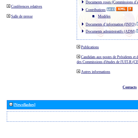
Documents roses (Commissions d´é
Conférences relatives
Contributions
Salle de presse
Modèles
Documents d´information (INFO)
Documents administratifs (ADM)
Publications
Candidats aux postes de Présidents et 
des Commissions d'études de l'UIT-R (C
Autres informations
Contacts
[Newsflashes]