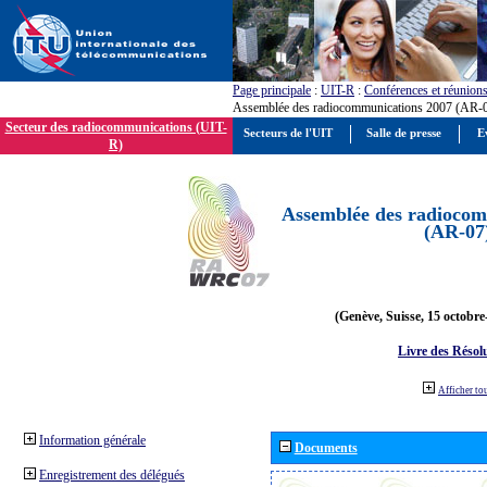
Page principale
:
UIT-R
:
Conférences et réunion
Assemblée des radiocommunications 2007 (AR-
Secteur des radiocommunications (UIT-
Secteurs de l'UIT
Salle de presse
E
R)
Assemblée des radiocom
(AR-07
(Genève, Suisse, 15 octobre
Livre des Résol
Afficher to
Information générale
Documents
Enregistrement des délégués