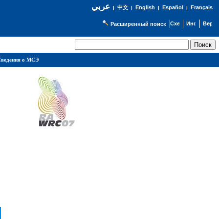
عربي
English
Español
Français
|
中文
|
|
|
Расширенный поиск
ведения о МСЭ