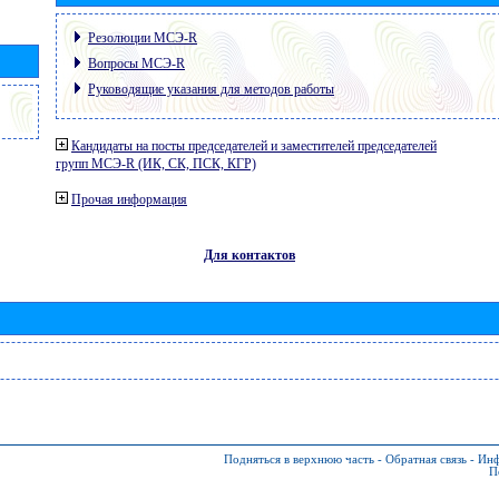
Резолюции МСЭ-R
Вопросы МСЭ-R
Руководящие указания для методов работы
Кандидаты на посты председателей и заместителей председателей
групп МСЭ-R (ИК, СК, ПСК, КГР)
Прочая информация
Для контактов
Подняться в верхнюю часть
-
Обратная связь
-
Инф
П