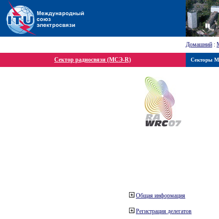
Домашний
:
Сектор радиосвязи (МСЭ-R)
Секторы 
Общая информация
Регистрация делегатов