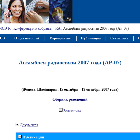
МСЭ-R
:
Конференции и собрания
:
RA
: Ассамблея радиосвязи 2007 года (АР-07)
МСЭ
Отдел новостей
Мероприятия
Публикации
Статистика
С
Ассамблея радиосвязи 2007 года (АР-07)
(Женева, Швейцария, 15 октября - 19 октября 2007 года)
Сборник резолюций
Расширить все
Документы
Публикации