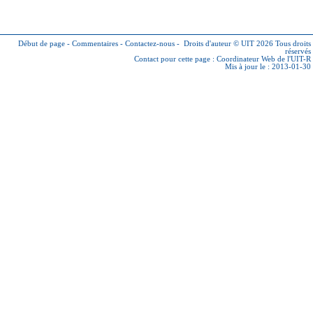
Début de page
-
Commentaires
-
Contactez-nous
-
Droits d'auteur © UIT 2026
Tous droits
réservés
Contact pour cette page :
Coordinateur Web de l'UIT-R
Mis à jour le : 2013-01-30