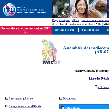
Page principale
:
UIT-R
:
Conférences et réunion
Assemblée des radiocommunications 2007 (AR-
Secteur des radiocommunications (UIT-
Secteurs de l'UIT
Salle de presse
E
R)
Assemblée des radiocom
(AR-07
(Genève, Suisse, 15 octobre
Livre des Résol
Afficher to
Information générale
Documents
Enregistrement des délégués
Publications