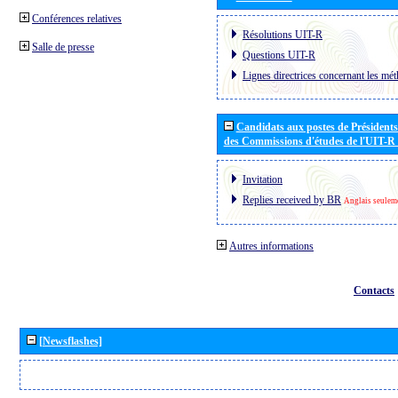
Conférences relatives
Résolutions UIT-R
Salle de presse
Questions UIT-R
Lignes directrices concernant les mét
Candidats aux postes de Présidents 
des Commissions d'études de l'UIT-R
Invitation
Replies received by BR
Anglais seulem
Autres informations
Contacts
[Newsflashes]