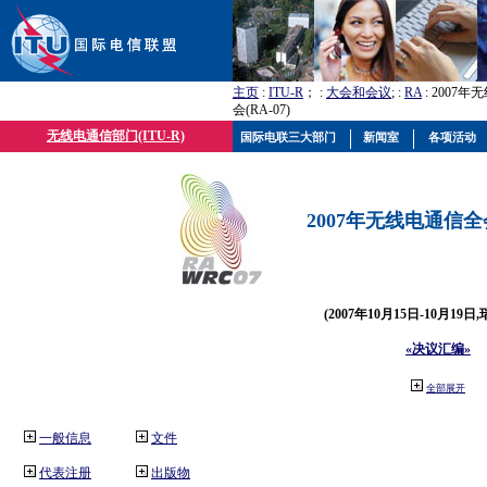
主页
:
ITU-R
； :
大会和会议
; :
RA
: 2007
会(RA-07)
无线电通信部门(ITU-R)
国际电联三大部门
新闻室
各项活动
2007年无线电通信全会(
(2007年10月15日-10月19日
«决议汇编»
全部展开
一般信息
文件
代表注册
出版物