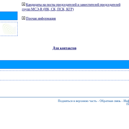
Кандидаты на посты председателей и заместителей председателей
групп МСЭ-R (ИК, СК, ПСК, КГР)
Прочая информация
Для контактов
Подняться в верхнюю часть
-
Обратная связь
-
Инф
П