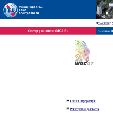
Домашний
:
Сектор радиосвязи (МСЭ-R)
Секторы 
Общая информация
Регистрация делегатов