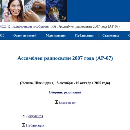
МСЭ-R
:
Конференции и собрания
:
RA
: Ассамблея радиосвязи 2007 года (АР-07)
МСЭ
Отдел новостей
Мероприятия
Публикации
Статистика
С
Ассамблея радиосвязи 2007 года (АР-07)
(Женева, Швейцария, 15 октября - 19 октября 2007 года)
Сборник резолюций
Расширить все
Документы
Публикации