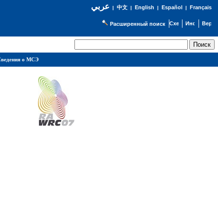
عربي
English
Español
Français
|
中文
|
|
|
Расширенный поиск
ведения о МСЭ