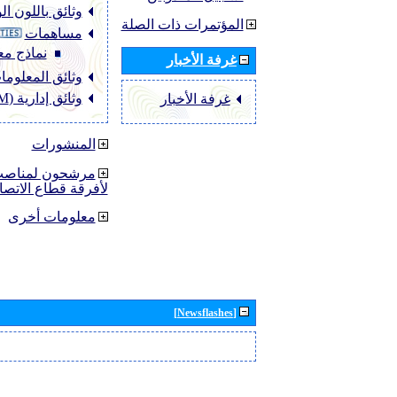
وثائق باللون ا
المؤتمرات ذات الصلة
مساهمات
نماذج مع
غرفة الأخبار
وثائق المعلومات (O
وثائق إدارية (ADM)
غرفة الأخبار
المنشورات
مرشحون لمناصب 
لأفرقة قطاع الاتصا
معلومات أخرى
[Newsflashes]