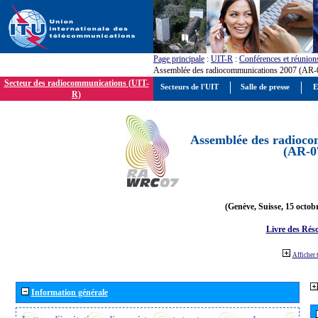
Page principale
:
UIT-R
:
Conférences et réunion
Assemblée des radiocommunications 2007 (AR-
Secteur des radiocommunications (UIT-
Secteurs de l'UIT
Salle de presse
E
R)
Assemblée des radioco
(AR-0
(Genève, Suisse, 15 octob
Livre des Réso
Afficher 
Information générale