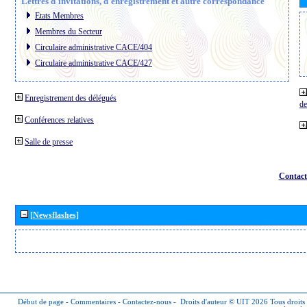
Lettres d´invitations, d´enregistrement et autre correspondance
Etats Membres
Membres du Secteur
Circulaire administrative CACE/404
Circulaire administrative CACE/427
Enregistrement des délégués
de
Conférences relatives
Salle de presse
Contact
[Newsflashes]
Début de page
-
Commentaires
-
Contactez-nous
-
Droits d'auteur © UIT 2026
Tous droits