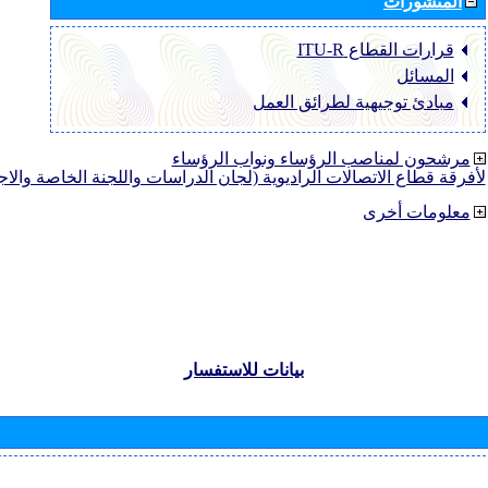
المنشورات
قرارات القطاع ‏ITU-R
المسائل
مبادئ توجيهية لطرائق العمل
مرشحون لمناصب الرؤساء ونواب الرؤساء
لأفرقة قطاع الاتصالات الراديوية (لجان الدراسات واللجنة الخاصة والا
معلومات أخرى
بيانات للاستفسار