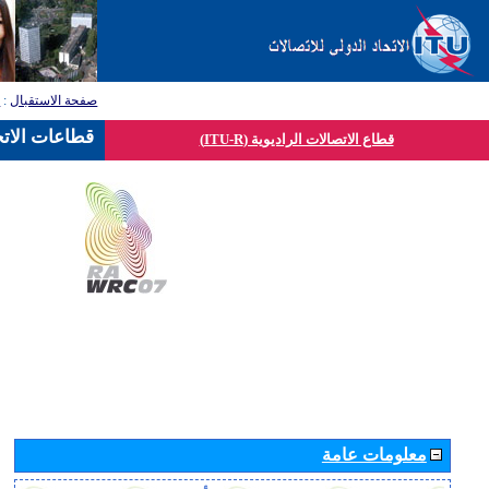
صفحة الاستقبال
:
ق
قطاعات الاتح
قطاع الاتصالات الراديوية (ITU-R)
معلومات عامة