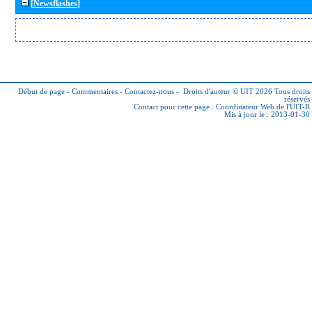
[Newsflashes]
Début de page
-
Commentaires
-
Contactez-nous
-
Droits d'auteur © UIT 2026
Tous droits
réservés
Contact pour cette page :
Coordinateur Web de l'UIT-R
Mis à jour le : 2013-01-30