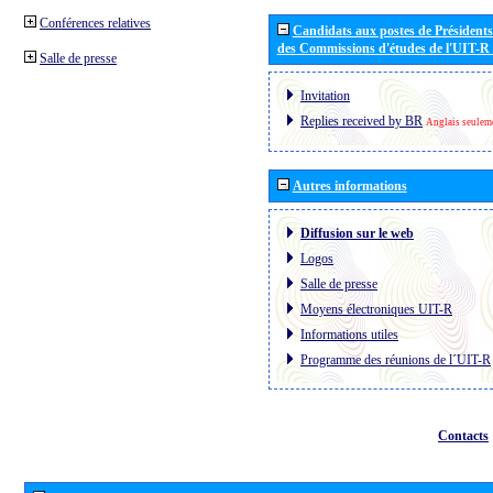
Conférences relatives
Candidats aux postes de Présidents 
des Commissions d'études de l'UIT-R
Salle de presse
Invitation
Replies received by BR
Anglais seulem
Autres informations
Diffusion sur le web
Logos
Salle de presse
Moyens électroniques UIT-R
Informations utiles
Programme des réunions de l´UIT-R
Contacts