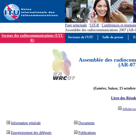
Page principale
:
UIT-R
:
Conférences et réunion
Assemblée des radiocommunications 2007 (AR-
Secteur des radiocommunications (UIT-
Secteurs de l'UIT
Salle de presse
E
R)
Assemblée des radiocom
(AR-07
(Genève, Suisse, 15 octobre
Livre des Résol
Afficher to
Information générale
Documents
Enregistrement des délégués
Publications