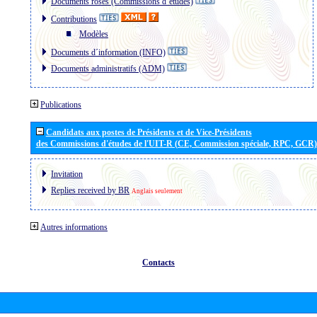
Documents roses (Commissions d´études)
Contributions
Modèles
Documents d´information (INFO)
Documents administratifs (ADM)
Publications
Candidats aux postes de Présidents et de Vice-Présidents
des Commissions d'études de l'UIT-R (CE, Commission spéciale, RPC, GCR)
Invitation
Replies received by BR
Anglais seulement
Autres informations
Contacts