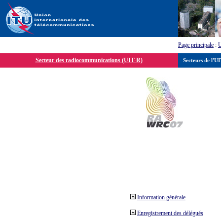
Page principale
:
Secteur des radiocommunications (UIT-R)
Secteurs de l'U
Information générale
Enregistrement des délégués