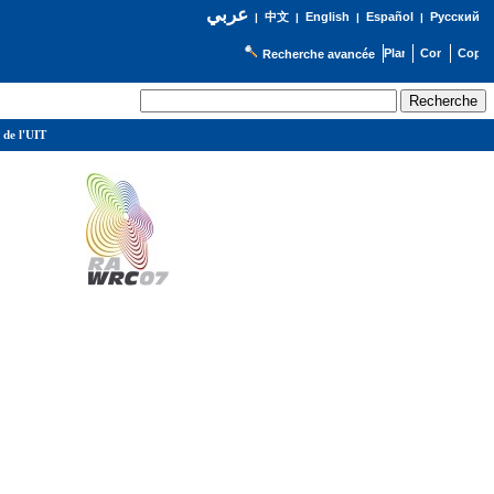
عربي
English
Español
Русский
|
中文
|
|
|
Recherche avancée
 de l'UIT