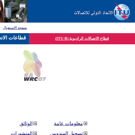
صفحة الاستقبال
:
ق
قطاعات الاتح
قطاع الاتصالات الراديوية (ITU-R)
معلومات عامة
الوثائق
تسجيل المندوبين
المنشورات