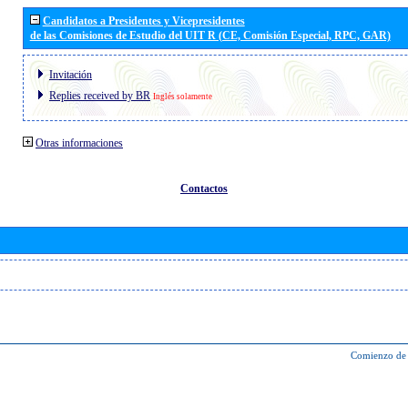
Candidatos a Presidentes y Vicepresidentes
de las Comisiones de Estudio del UIT R (CE, Comisión Especial, RPC, GAR)
Invitación
Replies received by BR
Inglés solamente
Otras informaciones
Contactos
Comienzo de 