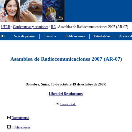
:
UIT-R
:
Conferencias y reuniones
:
RA
: Asamblea de Radiocomunicaciones 2007 (AR-07)
 UIT
Sala de prensa
Eventos
Publicaciones
Estadísticas
Acerca d
Asamblea de Radiocomunicaciones 2007 (AR-07)
(Ginebra, Suiza, 15 de octubre-19 de octubre de 2007)
Libro del Resoluciones
Expandir todo
Documentos
Publicaciones