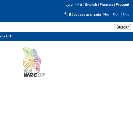
English
Français
Русский
عربي
|
中文
|
|
|
Búsqueda avanzada
e la UIT