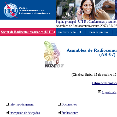
Pagína principal
:
UIT-R
:
Conferencias y reunio
Asamblea de Radiocomunicaciones 2007 (AR-07
Sector de Radiocomunicaciones (UIT-R)
Sectores de la UIT
Sala de prensa
Asamblea de Radiocomun
(AR-07)
(Ginebra, Suiza, 15 de octubre-19
Libro del Resoluci
Expandir todo
Información general
Documentos
Inscripción de delegados
Publicaciones