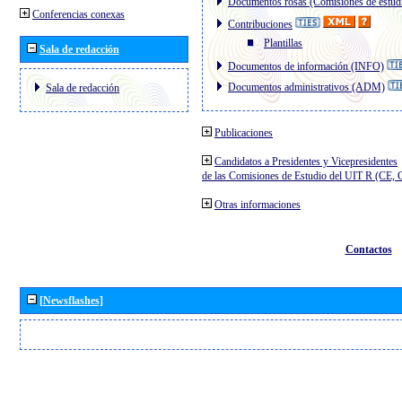
Documentos rosas (Comisiones de estud
Conferencias conexas
Contribuciones
Plantillas
Sala de redacción
Documentos de información (INFO)
Documentos administrativos (ADM)
Sala de redacción
Publicaciones
Candidatos a Presidentes y Vicepresidentes
de las Comisiones de Estudio del UIT R (CE,
Otras informaciones
Contactos
[Newsflashes]