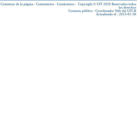
Comienzo de la página
-
Comentarios
-
Contáctenos
-
Copyright © UIT 2026
Reservados todos
los derechos
Contacto público :
Coordenador Web del UIT-R
Actualizado el : 2013-01-30