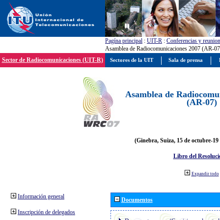
Pagína principal
:
UIT-R
:
Conferencias y reunio
Asamblea de Radiocomunicaciones 2007 (AR-07
Sector de Radiocomunicaciones (UIT-R)
Sectores de la UIT
Sala de prensa
Asamblea de Radiocomun
(AR-07)
(Ginebra, Suiza, 15 de octubre-19
Libro del Resoluci
Expandir todo
Información general
Documentos
Inscripción de delegados