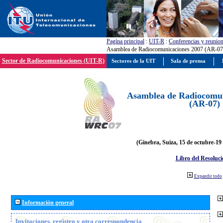
Pagína principal
:
UIT-R
:
Conferencias y reunio
Asamblea de Radiocomunicaciones 2007 (AR-07
Sector de Radiocomunicaciones (UIT-R)
Sectores de la UIT
Sala de prensa
Asamblea de Radiocomun
(AR-07)
(Ginebra, Suiza, 15 de octubre-19
Libro del Resoluci
Expandir todo
Información general
Invitaciones, registro y otra correspondencia