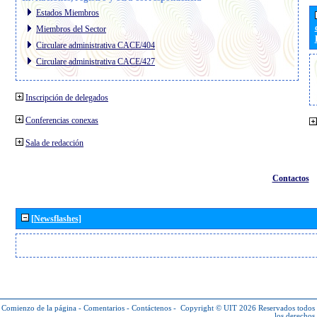
Estados Miembros
Miembros del Sector
Circulare administrativa CACE/404
Circulare administrativa CACE/427
Inscripción de delegados
Conferencias conexas
Sala de redacción
Contactos
[Newsflashes]
Comienzo de la página
-
Comentarios
-
Contáctenos
-
Copyright © UIT 2026
Reservados todos
los derechos