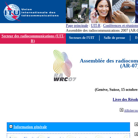
Page principale
:
UIT-R
:
Conférences et réunion
Assemblée des radiocommunications 2007 (AR-
Secteur des radiocommunications (UIT-
Secteurs de l'UIT
Salle de presse
E
R)
Assemblée des radiocom
(AR-07
(Genève, Suisse, 15 octobre
Livre des Résol
Afficher to
Information générale