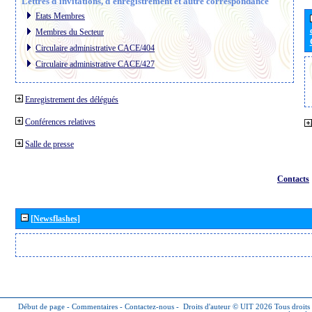
Lettres d´invitations, d´enregistrement et autre correspondance
Etats Membres
Membres du Secteur
Circulaire administrative CACE/404
Circulaire administrative CACE/427
Enregistrement des délégués
Conférences relatives
Salle de presse
Contacts
[Newsflashes]
Début de page
-
Commentaires
-
Contactez-nous
-
Droits d'auteur © UIT 2026
Tous droits