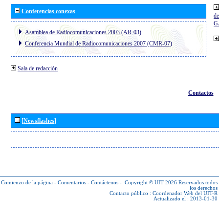
Conferencias conexas
de
G
Asamblea de Radiocomunicaciones 2003 (AR-03)
Conferencia Mundial de Radiocomunicaciones 2007 (CMR-07)
Sala de redacción
Contactos
[Newsflashes]
Comienzo de la página
-
Comentarios
-
Contáctenos
-
Copyright © UIT 2026
Reservados todos
los derechos
Contacto público :
Coordenador Web del UIT-R
Actualizado el : 2013-01-30