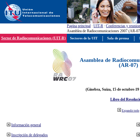
Pagína principal
:
UIT-R
:
Conferencias y reunio
Asamblea de Radiocomunicaciones 2007 (AR-07
Sector de Radiocomunicaciones (UIT-R)
Sectores de la UIT
Sala de prensa
Asamblea de Radiocomun
(AR-07)
(Ginebra, Suiza, 15 de octubre-19
Libro del Resoluci
Expandir todo
Información general
Inscripción de delegados