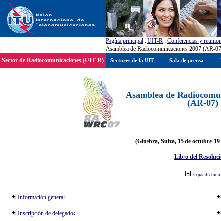
Pagína principal
:
UIT-R
:
Conferencias y reunio
Asamblea de Radiocomunicaciones 2007 (AR-07
Sector de Radiocomunicaciones (UIT-R)
Sectores de la UIT
Sala de prensa
Asamblea de Radiocomun
(AR-07)
(Ginebra, Suiza, 15 de octubre-19
Libro del Resoluci
Expandir todo
Información general
Inscripción de delegados