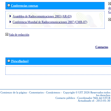
Conferencias conexas
de
G
Asamblea de Radiocomunicaciones 2003 (AR-03)
Conferencia Mundial de Radiocomunicaciones 2007 (CMR-07)
Sala de redacción
Contactos
[Newsflashes]
Comienzo de la página
-
Comentarios
-
Contáctenos
-
Copyright © UIT 2026
Reservados todos
los derechos
Contacto público :
Coordenador Web del UIT-R
Actualizado el : 2013-01-30