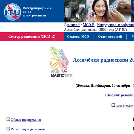
Домашний
:
МСЭ-R
:
Конференции и собрани
Ассамблея радиосвязи 2007 года (АР-07)
Сектор радиосвязи (МСЭ-R)
Секторы МСЭ
Отдел новостей
М
Ассамблея радиосвязи 20
(Женева, Швейцария, 15 октября - 
Сборник резолю
Расширить все
Общая информация
Регистрация делегатов