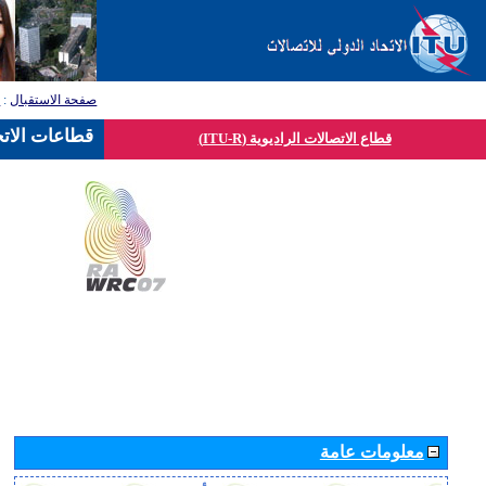
صفحة الاستقبال
:
ق
قطاعات الاتح
قطاع الاتصالات الراديوية (ITU-R)
معلومات عامة