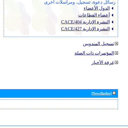
رسائل دعوة، تسجيل، ومراسلات أخرى
الدول الأعضاء
أعضاء القطاعات
النشرة الإدارية CACE/404
النشرة الإدارية CACE/427
تسجيل المندوبين
المؤتمرات ذات الصلة
غرفة الأخبار
[Newsflashes]