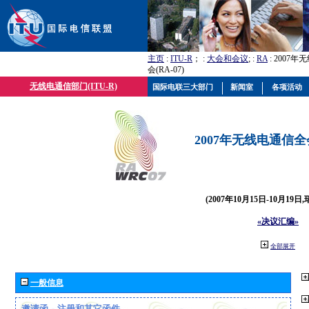
主页
:
ITU-R
； :
大会和会议
; :
RA
: 2007
会(RA-07)
无线电通信部门(ITU-R)
国际电联三大部门
新闻室
各项活动
2007年无线电通信全会(
(2007年10月15日-10月19日
«决议汇编»
全部展开
一般信息
邀请函、注册和其它函件