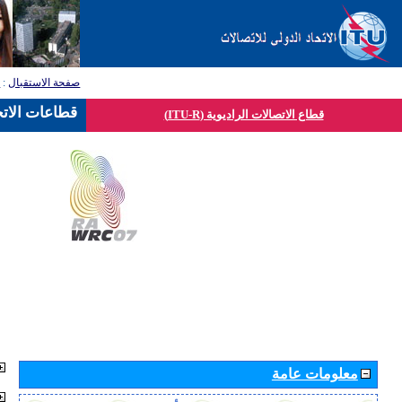
صفحة الاستقبال
:
ق
قطاعات الاتح
قطاع الاتصالات الراديوية (ITU-R)
معلومات عامة