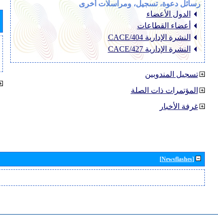
رسائل دعوة، تسجيل، ومراسلات أخرى
الدول الأعضاء
أعضاء القطاعات
النشرة الإدارية CACE/404
النشرة الإدارية CACE/427
تسجيل المندوبين
المؤتمرات ذات الصلة
غرفة الأخبار
[Newsflashes]