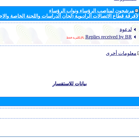
مرشحون لمناصب الرؤساء ونواب الرؤساء
لأفرقة قطاع الاتصالات الراديوية (لجان الدراسات واللجنة الخاصة والا
لدعوة
Replies received by BR
بالإنكليزية فقط
معلومات أخرى
بيانات للاستفسار