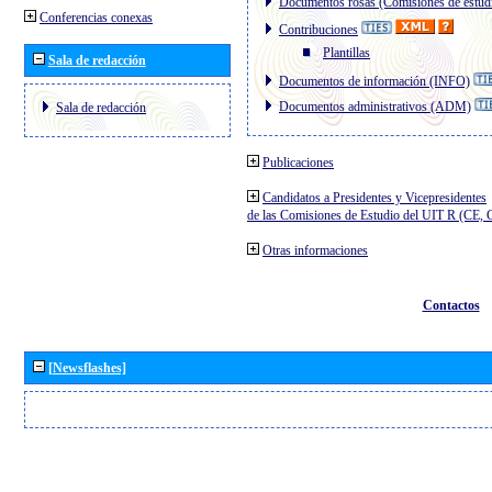
Documentos rosas (Comisiones de estud
Conferencias conexas
Contribuciones
Plantillas
Sala de redacción
Documentos de información (INFO)
Documentos administrativos (ADM)
Sala de redacción
Publicaciones
Candidatos a Presidentes y Vicepresidentes
de las Comisiones de Estudio del UIT R (CE,
Otras informaciones
Contactos
[Newsflashes]