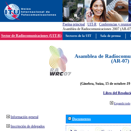
Pagína principal
:
UIT-R
:
Conferencias y reunio
Asamblea de Radiocomunicaciones 2007 (AR-07
Sector de Radiocomunicaciones (UIT-R)
Sectores de la UIT
Sala de prensa
Asamblea de Radiocomun
(AR-07)
(Ginebra, Suiza, 15 de octubre-19
Libro del Resoluci
Expandir todo
Información general
Documentos
Inscripción de delegados