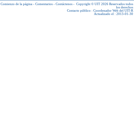
Comienzo de la página
-
Comentarios
-
Contáctenos
-
Copyright © UIT 2026
Reservados todos
los derechos
Contacto público :
Coordenador Web del UIT-R
Actualizado el : 2013-01-30