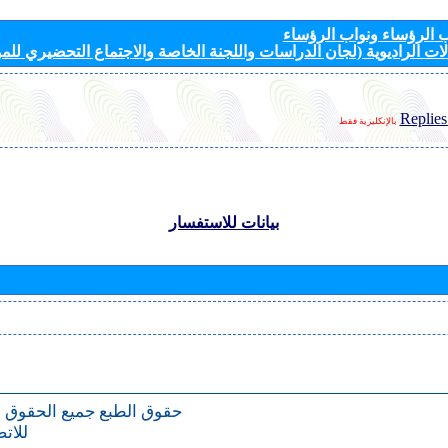
الرؤساء ونواب الرؤساء
ات الراديوية (لجان الدراسات واللجنة الخاصة والاجتماع التحضيري للمؤ
Replies
بالإنكليزية فقط
بيانات للاستفسار
حقوق الطبع
جميع الحقوق 
للات