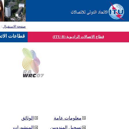
صفحة الاستقبال
:
ق
قطاعات الاتح
قطاع الاتصالات الراديوية (ITU-R)
معلومات عامة
الوثائق
تسجيل المندوبين
المنشورات