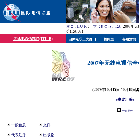
主页
:
ITU-R
； :
大会和会议
; :
RA
: 2007
会(RA-07)
无线电通信部门(ITU-R)
国际电联三大部门
新闻室
各项活动
2007年无线电通信全会(
(2007年10月15日-10月19日
«决议汇编»
全部展开
一般信息
文件
代表注册
出版物