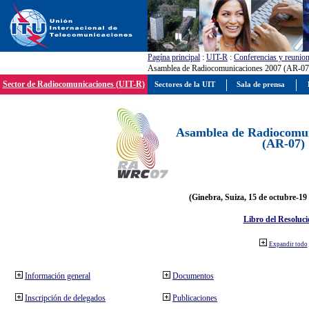
Pagína principal
:
UIT-R
:
Conferencias y reunio
Asamblea de Radiocomunicaciones 2007 (AR-07
Sector de Radiocomunicaciones (UIT-R)
Sectores de la UIT
Sala de prensa
Asamblea de Radiocomun
(AR-07)
(Ginebra, Suiza, 15 de octubre-19
Libro del Resoluci
Expandir todo
Información general
Documentos
Inscripción de delegados
Publicaciones