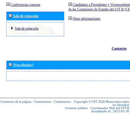
Conferencias conexas
Candidatos a Presidentes y Vicepresident
de las Comisiones de Estudio del UIT R (C
Sala de redacción
Otras informaciones
Sala de redacción
Contactos
[Newsflashes]
Comienzo de la página
-
Comentarios
-
Contáctenos
-
Copyright © UIT 2026
Reservados todos
los derechos
Contacto público :
Coordenador Web del UIT-R
Actualizado el : 2013-01-30