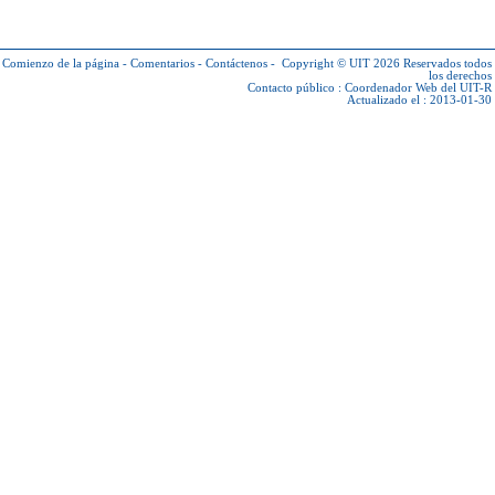
Comienzo de la página
-
Comentarios
-
Contáctenos
-
Copyright © UIT 2026
Reservados todos
los derechos
Contacto público :
Coordenador Web del UIT-R
Actualizado el : 2013-01-30