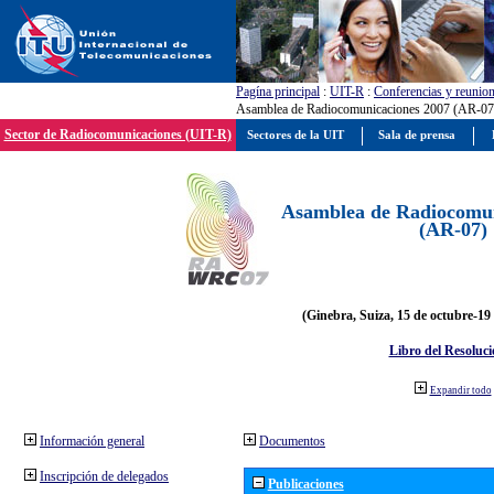
Pagína principal
:
UIT-R
:
Conferencias y reunio
Asamblea de Radiocomunicaciones 2007 (AR-07
Sector de Radiocomunicaciones (UIT-R)
Sectores de la UIT
Sala de prensa
Asamblea de Radiocomun
(AR-07)
(Ginebra, Suiza, 15 de octubre-19
Libro del Resoluci
Expandir todo
Información general
Documentos
Inscripción de delegados
Publicaciones