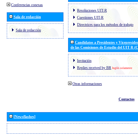
Conferencias conexas
Resoluciones UIT-R
Sala de redacción
Cuestiones UIT-R
Directrices para los métodos de trabajo
Sala de redacción
Candidatos a Presidentes y Vicepreside
de las Comisiones de Estudio del UIT R 
Invitación
Replies received by BR
Inglés solamente
Otras informaciones
Contactos
[Newsflashes]