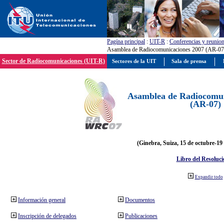
Pagína principal
:
UIT-R
:
Conferencias y reunio
Asamblea de Radiocomunicaciones 2007 (AR-07
Sector de Radiocomunicaciones (UIT-R)
Sectores de la UIT
Sala de prensa
Asamblea de Radiocomun
(AR-07)
(Ginebra, Suiza, 15 de octubre-19
Libro del Resoluci
Expandir todo
Información general
Documentos
Inscripción de delegados
Publicaciones