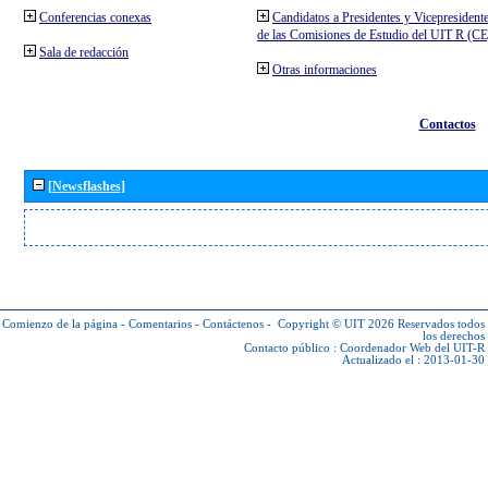
Conferencias conexas
Candidatos a Presidentes y Vicepresident
de las Comisiones de Estudio del UIT R (C
Sala de redacción
Otras informaciones
Contactos
[Newsflashes]
Comienzo de la página
-
Comentarios
-
Contáctenos
-
Copyright © UIT 2026
Reservados todos
los derechos
Contacto público :
Coordenador Web del UIT-R
Actualizado el : 2013-01-30