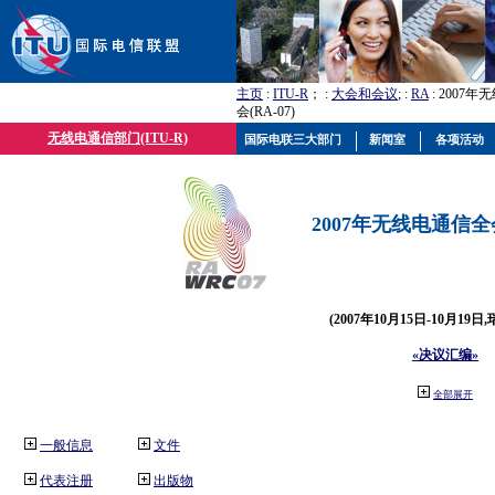
主页
:
ITU-R
； :
大会和会议
; :
RA
: 2007
会(RA-07)
无线电通信部门(ITU-R)
国际电联三大部门
新闻室
各项活动
2007年无线电通信全会(
(2007年10月15日-10月19日
«决议汇编»
全部展开
一般信息
文件
代表注册
出版物