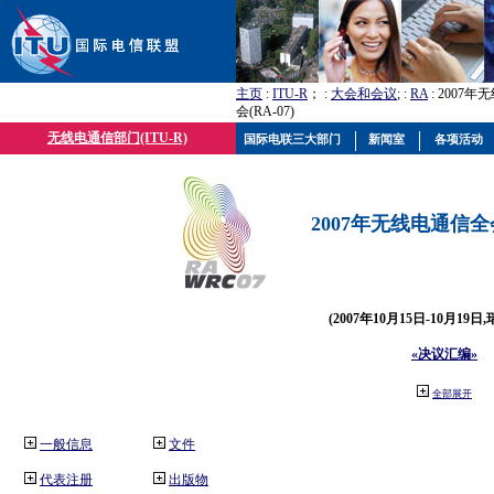
主页
:
ITU-R
； :
大会和会议
; :
RA
: 2007
会(RA-07)
无线电通信部门(ITU-R)
国际电联三大部门
新闻室
各项活动
2007年无线电通信全会(
(2007年10月15日-10月19日
«决议汇编»
全部展开
一般信息
文件
代表注册
出版物