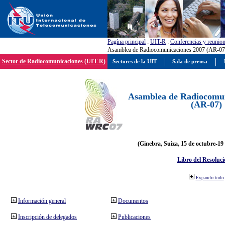
Pagína principal
:
UIT-R
:
Conferencias y reunio
Asamblea de Radiocomunicaciones 2007 (AR-07
Sector de Radiocomunicaciones (UIT-R)
Sectores de la UIT
Sala de prensa
Asamblea de Radiocomun
(AR-07)
(Ginebra, Suiza, 15 de octubre-19
Libro del Resoluci
Expandir todo
Información general
Documentos
Inscripción de delegados
Publicaciones