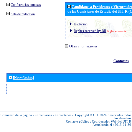
Conferencias conexas
Candidatos a Presidentes y Vicepreside
de las Comisiones de Estudio del UIT R 
Sala de redacción
Invitación
Replies received by BR
Inglés solamente
Otras informaciones
Contactos
[Newsflashes]
Comienzo de la página
-
Comentarios
-
Contáctenos
-
Copyright © UIT 2026
Reservados todos
los derechos
Contacto público :
Coordenador Web del UIT-R
Actualizado el : 2013-01-30