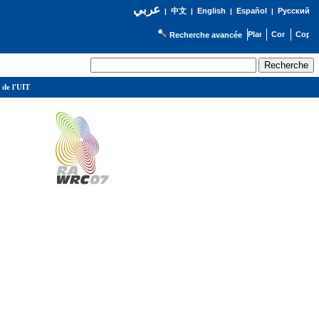
عربي
English
Español
Русский
|
中文
|
|
|
Recherche avancée
 de l'UIT