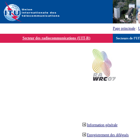
Page principale
:
Secteur des radiocommunications (UIT-R)
Secteurs de l'U
Information générale
Enregistrement des délégués