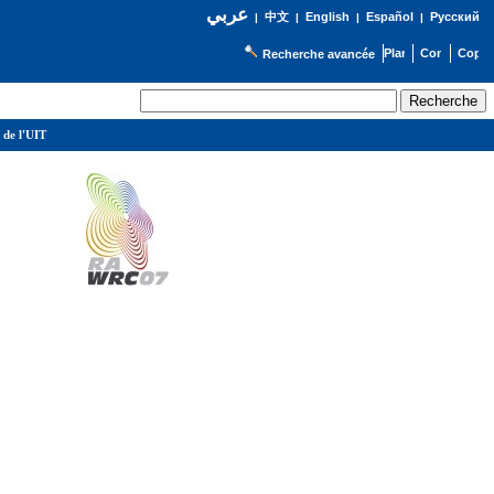
عربي
English
Español
Русский
|
中文
|
|
|
Recherche avancée
 de l'UIT