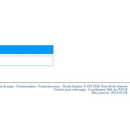
ut de page
-
Commentaires
-
Contactez-nous
-
Droits d'auteur © UIT 2026
Tous droits réservés
Contact pour cette page :
Coordinateur Web de l'UIT-R
Mis à jour le : 2013-01-30