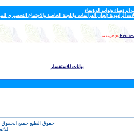
الرؤساء ونواب الرؤساء
ات الراديوية (لجان الدراسات واللجنة الخاصة والاجتماع التحضيري للمؤ
Replies
بالإنكليزية فقط
بيانات للاستفسار
حقوق الطبع
جميع الحقوق 
للات