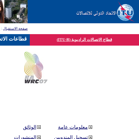
صفحة الاستقبال
:
ق
قطاعات الاتح
قطاع الاتصالات الراديوية (ITU-R)
معلومات عامة
الوثائق
تسجيل المندوبين
المنشورات