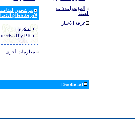
المؤتمرات ذات
مرشحون لمناصب 
الصلة
لأفرقة قطاع الاتصال
غرفة الأخبار
لدعوة
 received by BR
معلومات أخرى
[Newsflashes]