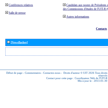
Conférences relatives
Candidats aux postes de Présidents e
des Commissions d'études de l'UIT-R
Salle de presse
Autres informations
Contacts
[Newsflashes]
Début de page
-
Commentaires
-
Contactez-nous
-
Droits d'auteur © UIT 2026
Tous droits
réservés
Contact pour cette page :
Coordinateur Web de l'UIT-R
Mis à jour le : 2013-01-30