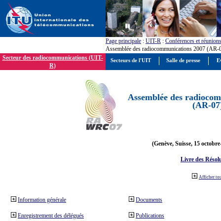
Page principale
:
UIT-R
:
Conférences et réunion
Assemblée des radiocommunications 2007 (AR-
Secteur des radiocommunications (UIT-
Secteurs de l'UIT
Salle de presse
E
R)
Assemblée des radiocom
(AR-07
(Genève, Suisse, 15 octobre
Livre des Résol
Afficher to
Information générale
Documents
Enregistrement des délégués
Publications