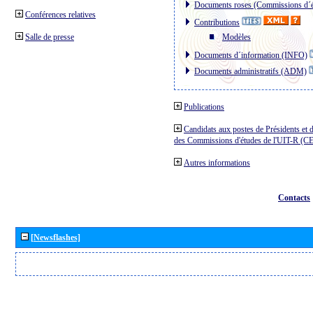
Documents roses (Commissions d´é
Conférences relatives
Contributions
Salle de presse
Modèles
Documents d´information (INFO)
Documents administratifs (ADM)
Publications
Candidats aux postes de Présidents et 
des Commissions d'études de l'UIT-R (C
Autres informations
Contacts
[Newsflashes]