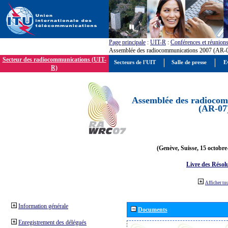
Page principale
:
UIT-R
:
Conférences et réunion
Assemblée des radiocommunications 2007 (AR-
Secteur des radiocommunications (UIT-
Secteurs de l'UIT
Salle de presse
E
R)
Assemblée des radiocom
(AR-07
(Genève, Suisse, 15 octobre
Livre des Résol
Afficher to
Information générale
Documents
Enregistrement des délégués