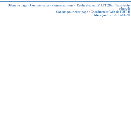
Début de page
-
Commentaires
-
Contactez-nous
-
Droits d'auteur © UIT 2026
Tous droits
réservés
Contact pour cette page :
Coordinateur Web de l'UIT-R
Mis à jour le : 2013-01-30