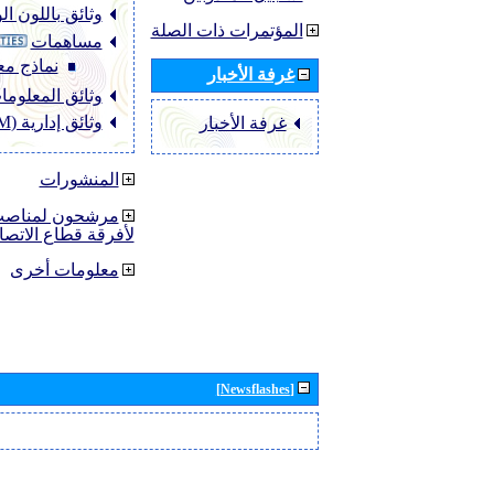
وثائق باللون ا
المؤتمرات ذات الصلة
مساهمات
نماذج مع
غرفة الأخبار
وثائق المعلومات (O
وثائق إدارية (ADM)
غرفة الأخبار
المنشورات
مرشحون لمناصب 
لأفرقة قطاع الاتصا
معلومات أخرى
[Newsflashes]