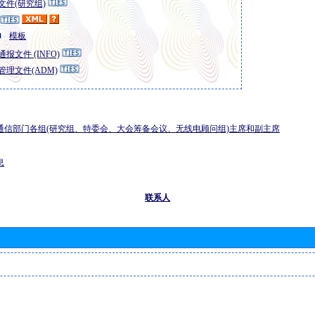
文件(研究组)
模板
报文件 (INFO)
管理文件(ADM)
通信部门各组(研究组、特委会、大会筹备会议、无线电顾问组)主席和副主席
息
联系人