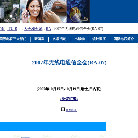
主页
:
ITU-R
； :
大会和会议
; :
RA
: 2007年无线电通信全会(RA-07)
国际电联三大部门
新闻室
各项活动
出版物
统计数字
国际电联简介
2007年无线电通信全会(RA-07)
(2007年10月15日-10月19日,瑞士,日内瓦)
«决议汇编»
全部展开