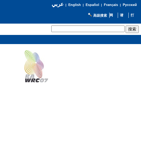
عربي
English
Español
Français
Русский
|
|
|
|
高级搜索