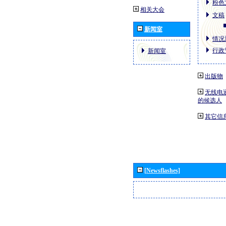
粉色
相关大会
文稿
新闻室
情况通
行政
新闻室
出版物
无线电
的候选人
其它信
[Newsflashes]