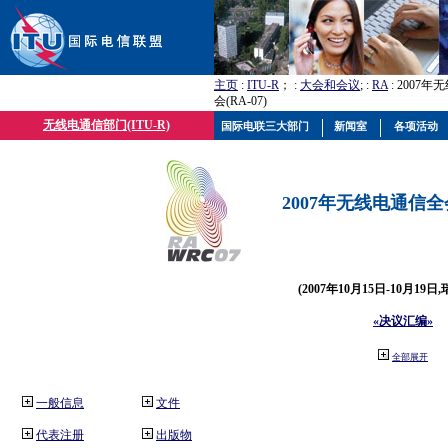
主页
:
ITU-R
； :
大会和会议
; :
RA
: 2007
会(RA-07)
无线电通信部门(ITU-R)
国际电联三大部门
新闻室
各项活动
2007年无线电通信全会(
(2007年10月15日-10月19日
«决议汇编»
全部展开
一般信息
文件
代表注册
出版物