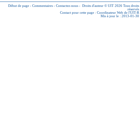
Début de page
-
Commentaires
-
Contactez-nous
-
Droits d'auteur © UIT 2026
Tous droits
réservés
Contact pour cette page :
Coordinateur Web de l'UIT-R
Mis à jour le : 2013-01-30