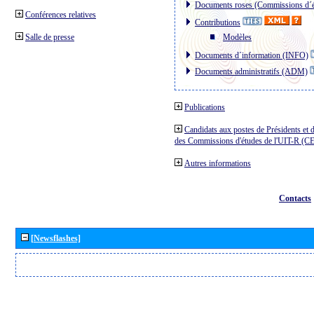
Documents roses (Commissions d´é
Conférences relatives
Contributions
Salle de presse
Modèles
Documents d´information (INFO)
Documents administratifs (ADM)
Publications
Candidats aux postes de Présidents et 
des Commissions d'études de l'UIT-R (C
Autres informations
Contacts
[Newsflashes]