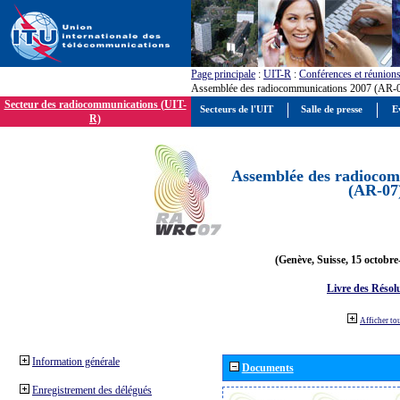
Page principale
:
UIT-R
:
Conférences et réunion
Assemblée des radiocommunications 2007 (AR-
Secteur des radiocommunications (UIT-
Secteurs de l'UIT
Salle de presse
E
R)
Assemblée des radiocom
(AR-07
(Genève, Suisse, 15 octobre
Livre des Résol
Afficher to
Information générale
Documents
Enregistrement des délégués