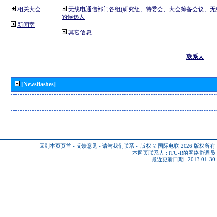
相关大会
无线电通信部门各组(研究组、特委会、大会筹备会议、无
的候选人
新闻室
其它信息
联系人
[Newsflashes]
回到本页页首
-
反馈意见
-
请与我们联系
-
版权 © 国际电联 2026
版权所有
本网页联系人 :
ITU-R的网络协调员
最近更新日期 : 2013-01-30