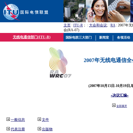
主页
:
ITU-R
； :
大会和会议
; :
RA
: 2007
会(RA-07)
无线电通信部门(ITU-R)
国际电联三大部门
新闻室
各项活动
2007年无线电通信全会(
(2007年10月15日-10月19日
«决议汇编»
全部展开
一般信息
文件
代表注册
出版物