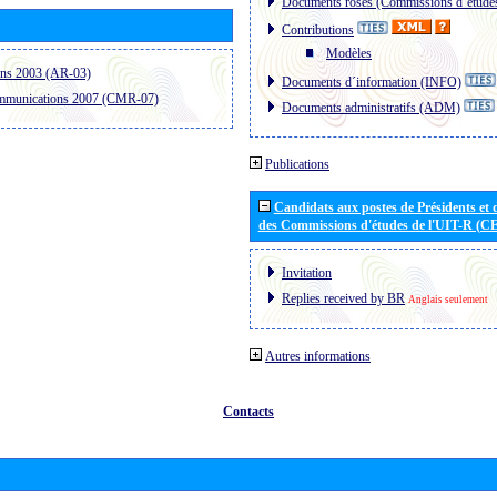
Documents roses (Commissions d´étude
Contributions
Modèles
ons 2003 (AR-03)
Documents d´information (INFO)
ommunications 2007 (CMR-07)
Documents administratifs (ADM)
Publications
Candidats aux postes de Présidents et 
des Commissions d'études de l'UIT-R (C
Invitation
Replies received by BR
Anglais seulement
Autres informations
Contacts