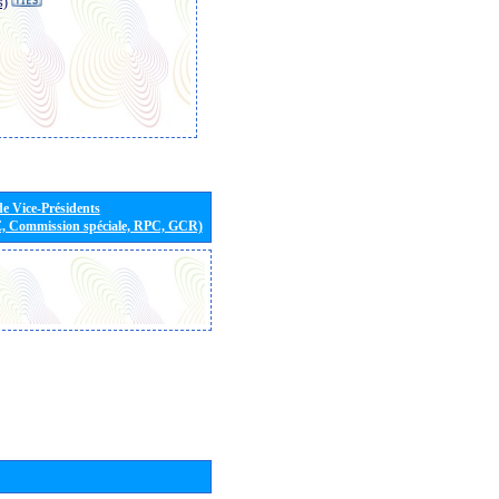
s)
de Vice-Présidents
E, Commission spéciale, RPC, GCR)