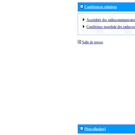
Conférences relatives
Assembée des radiocommunicati
Conférence mondiale des radioc
Salle de presse
[Newsflashes]