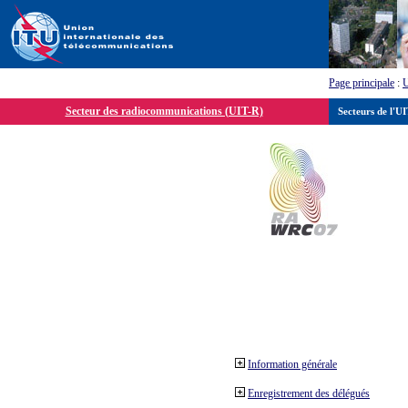
Page principale
:
Secteur des radiocommunications (UIT-R)
Secteurs de l'U
Information générale
Enregistrement des délégués