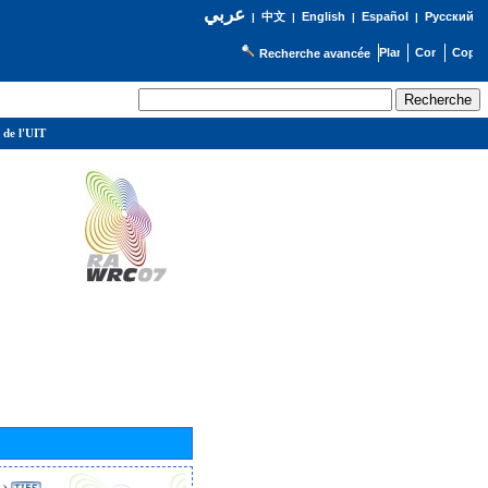
عربي
English
Español
Русский
|
中文
|
|
|
Recherche avancée
 de l'UIT