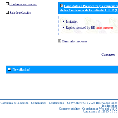
Conferencias conexas
Candidatos a Presidentes y Vicepreside
de las Comisiones de Estudio del UIT R 
Sala de redacción
Invitación
Replies received by BR
Inglés solamente
Otras informaciones
Contactos
[Newsflashes]
Comienzo de la página
-
Comentarios
-
Contáctenos
-
Copyright © UIT 2026
Reservados todos
los derechos
Contacto público :
Coordenador Web del UIT-R
Actualizado el : 2013-01-30