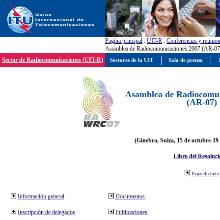
Pagína principal
:
UIT-R
:
Conferencias y reunio
Asamblea de Radiocomunicaciones 2007 (AR-07
Sector de Radiocomunicaciones (UIT-R)
Sectores de la UIT
Sala de prensa
Asamblea de Radiocomun
(AR-07)
(Ginebra, Suiza, 15 de octubre-19
Libro del Resoluci
Expandir todo
Información general
Documentos
Inscripción de delegados
Publicaciones